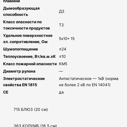
пламени
Дымообразующая
Д3
способность
Класс опасности по
Т2
токсичности продуктов
Удельное поверхностное
5х10* 15
эл. сопротивление, Ом
Шумопоглощение
≤24
Теплоусвоение, Вт/кв.м.хК
≤10
Класс пожарной опасности
КМ5
Диаметр рулона
—
Электростатические
Антистатическое — 1кВ (норма
свойства EN 1815
не более 2 кВ по EN 14041)
СЕ
да
715 БЛЮЗ (20 см)
363 КОЛУМБ (16,5 см)