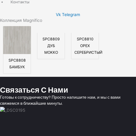
Контакты
Vk
Telegram
Коллекция Мagnifico
SPC8809
SPC8810
ДУБ
ОРЕХ
МОККО
СЕРЕБРИСТЫЙ
SPC8808
БАМБУК
Связаться С Нами
Готовы к сотрудничеству? Просто напишите нам, и мы с вами
свяжемся в ближайшие минуты.